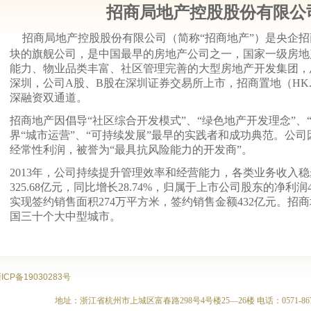
招商局地产控股股份有限公
招商局地产控股股份有限公司（简称“招商地产”）是央企
块的旗舰公司，是中国最早的房地产公司之一，国家一级房地
能力、物业品类丰富、社区管理完善的大型房地产开发集团，总
深圳，公司A股、B股在深圳证券交易所上市，招商置地（HK.
深融资双通道。
招商地产因倡导“社区综合开发模式”、“绿色地产开发理念”、
界“城市运营”、“可持续发展”最早的实践者和成功典范。公
经常性利润，被誉为“最具抗风险能力的开发商”。
2013年，公司持续提升管理效率和经营能力，各类业务收入
325.68亿元，同比增长28.74%，归属于上市公司股东的净利润4
实现签约销售面积274万平方米，签约销售金额432亿元。招
国三十个大中型城市。
ICP备19030283号
地址：浙江省杭州市上城区富春路298号4号楼25—26楼 电话：0571-86717070 