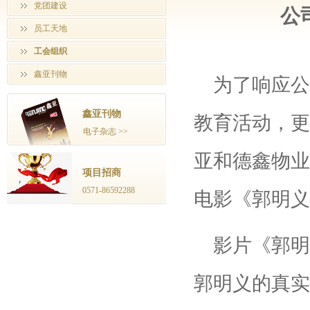
党团建设
公
员工天地
工会组织
鑫亚刊物
为了响应公
鑫亚刊物
教育活动，更
电子杂志 >>
亚和德鑫物业
项目招商
0571-86592288
电影《郭明义
影片《郭明
郭明义的真实