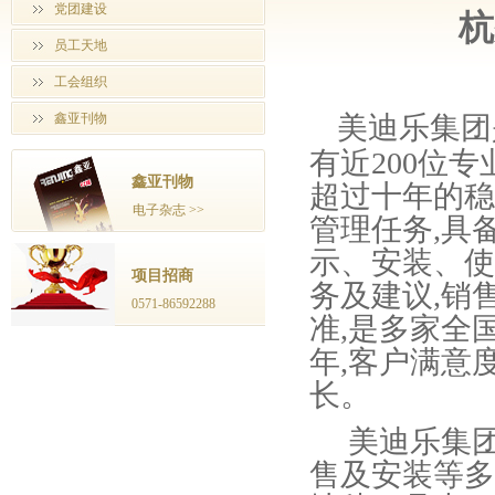
党团建设
杭
员工天地
工会组织
鑫亚刊物
美迪乐集团
有近200位
鑫亚刊物
超过十年的稳
电子杂志 >>
管理任务,具
示、安装、使
项目招商
务及建议,销
0571-86592288
准,是多家全
年,客户满意度
长。
美迪乐集团
售及安装等多项