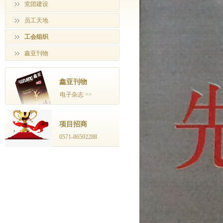
党团建设
员工天地
工会组织
鑫亚刊物
鑫亚刊物
电子杂志 >>
项目招商
0571-86592288