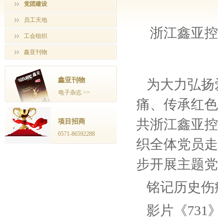
党团建设
员工天地
浙江鑫亚控
工会组织
鑫亚刊物
鑫亚刊物
为大力弘扬
电子杂志 >>
痛、传承红色
共浙江鑫亚控
项目招商
0571-86592288
织全体党员走
步开展主题党
铭记历史伤
影片《731