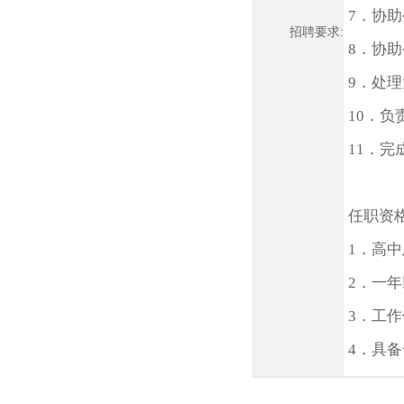
7．协
招聘要求:
8．协
9．处
10．
11．
任职资格
1．高
2．一
3．工
4．具