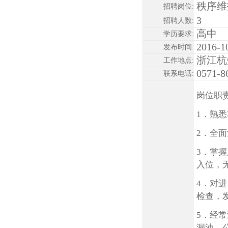
秩序维
招聘岗位:
3
招聘人数:
高中
学历要求:
2016-1
发布时间:
浙江杭
工作地点:
0571-8
联系电话:
岗位职
1．熟
2．全
3．掌
入位，
4．对
检查，
5．经
漏油，