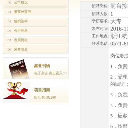
公司概况
前台接
招聘岗位:
董事长致辞
1
招聘人数:
大专
组织架构
学历要求:
2016-1
发布时间:
公司理念
浙江杭
工作地点:
发展历程
0571-8
联系电话:
荣誉资质
岗位职
1．负
鑫亚刊物
电子杂志 点击进入 >>
2．受
的回访
项目招商
3．负
0571-86592288
4．负
5．应
6．按