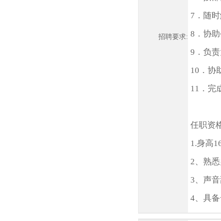
7．随
8．协
招聘要求:
9．负
10．
11．
任职资
1.身高
2、熟
3、声
4、具