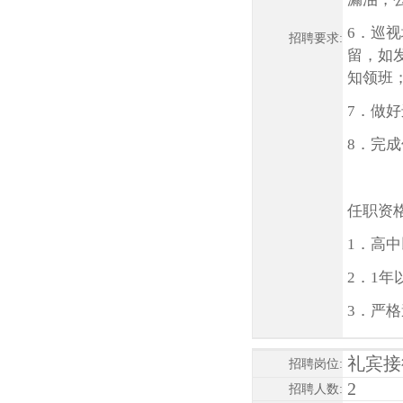
6．巡
招聘要求:
留，如
知领班
7．做
8．完
任职资
1．高中
2．1
3．严
礼宾接
招聘岗位:
2
招聘人数: