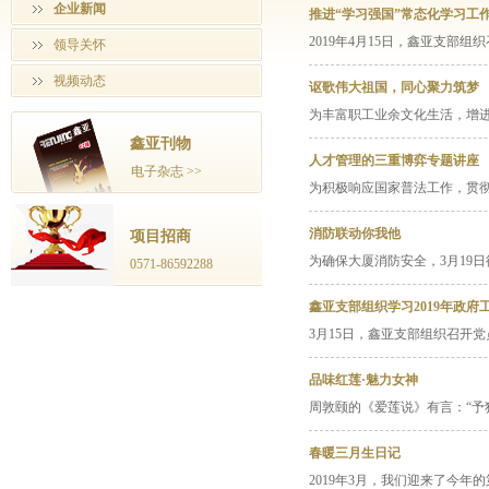
企业新闻
推进“学习强国”常态化学习工
2019年4月15日，鑫亚支部
领导关怀
视频动态
讴歌伟大祖国，同心聚力筑梦
为丰富职工业余文化生活，增进
鑫亚刊物
人才管理的三重博弈专题讲座
电子杂志 >>
为积极响应国家普法工作，贯彻
消防联动你我他
项目招商
为确保大厦消防安全，3月19
0571-86592288
鑫亚支部组织学习2019年政府
3月15日，鑫亚支部组织召开
品味红莲·魅力女神
周敦颐的《爱莲说》有言：“予
春暖三月生日记
2019年3月，我们迎来了今年