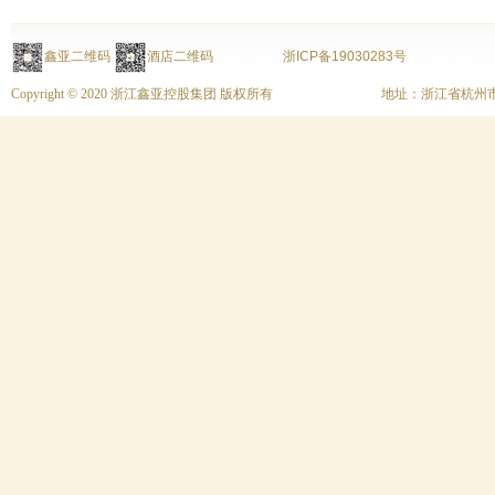
鑫亚二维码
酒店二维码
浙ICP备19030283号
Copyright © 2020 浙江鑫亚控股集团 版权所有
地址：浙江省杭州市上城区富