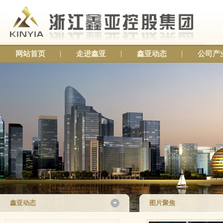
网站首页
走进鑫亚
鑫亚动态
公司产
鑫亚动态
图片聚焦