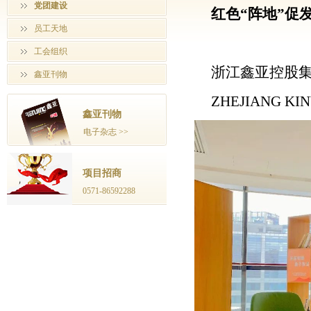
党团建设
红色“阵地”促
员工天地
工会组织
浙江鑫亚控股集
鑫亚刊物
ZHEJIANG KI
鑫亚刊物
电子杂志 >>
项目招商
0571-86592288