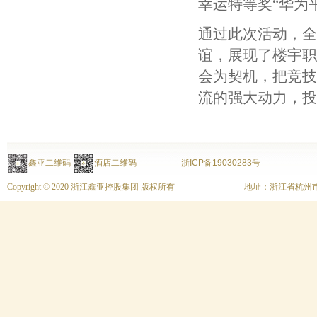
幸运特等奖“华为平
通过此次活动，全
谊，展现了楼宇职
会为契机，把竞技
流的强大动力，投
鑫亚二维码
酒店二维码
浙ICP备19030283号
Copyright © 2020 浙江鑫亚控股集团 版权所有
地址：浙江省杭州市上城区富