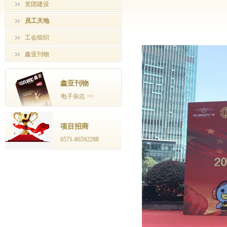
党团建设
员工天地
工会组织
鑫亚刊物
鑫亚刊物
电子杂志 >>
项目招商
0571-86592288