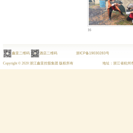
16
鑫亚二维码
酒店二维码
浙ICP备19030283号
Copyright © 2020 浙江鑫亚控股集团 版权所有
地址：浙江省杭州市上城区富